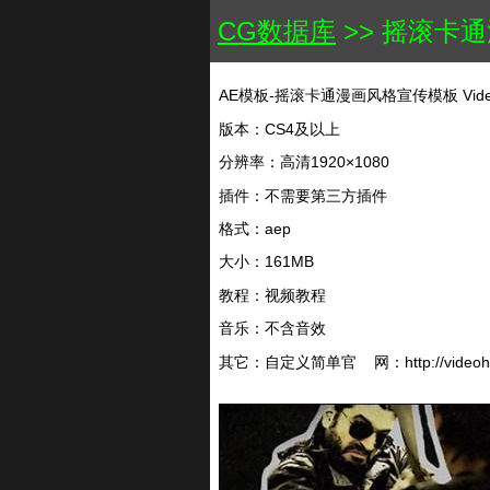
CG数据库
>> 摇滚卡通漫
AE模板-摇滚卡通漫画风格宣传模板 VideoHi
版本：CS4及以上
分辨率：高清1920×1080
插件：不需要第三方插件
格式：aep
大小：161MB
教程：视频教程
音乐：不含音效
其它：自定义简单官 网：http://videohive.n