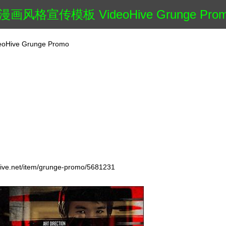
画风格宣传模板 VideoHive Grunge Pro
ve Grunge Promo
et/item/grunge-promo/5681231