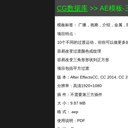
CG数据库
>> AE模板-
模板标签： 广播，画廊，介绍，金属，
项目特点：
10个不同的过渡运动，但你可以做更多
容易改变过渡颜色或纹理
容易改变三角形形状到正方形
项目包括平方过渡
版 本：After EffectsCC, CC 2014, 
分辨率：高清1920×1080
插 件：不需要第三方插件
大 小：9.87 MB
格 式：.aep
使用说明：PDF