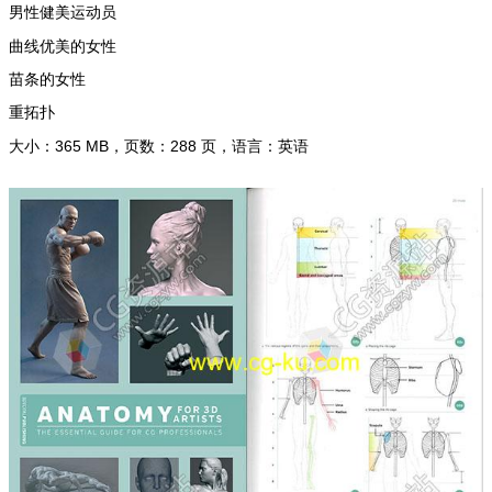
男性健美运动员
曲线优美的女性
苗条的女性
重拓扑
大小：365 MB，页数：288 页，语言：英语