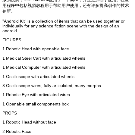
用程序中包括视频教程用于帮助用户使用，还有许多提高创作的技术
创新。
"Android Kit" is a collection of items that can be used together or
individually for any science fiction scene with the design of an
android.
FIGURES
1 Robotic Head with openable face
1 Medical Steel Cart with articulated wheels
1 Medical Computer with articulated wheels
1 Oscilloscope with articulated wheels
3 Oscilloscope wires, fully articulated, many morphs
1 Robotic Eye with articulated wires
1 Openable small components box
PROPS
1 Robotic Head without face
2 Robotic Face