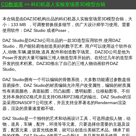
CG数据库
>> 科幻机器人实验室场景3D模型合辑
本合辑是由DAZ3D机构出品的科幻机器人实验室场景3D模型合辑，大
小：133 MB ，可调整替换很多细节，供广大设计师学习使用。需要
使用软件：DAZ Studio 或者Poser 。
DAZ Studio是DAZ3d公司出品的一款3D造型应用软件,使用DAZ
Studio，用户能轻易地创造美好的数字艺术. 用户可以使用这个软件在
人,动物,车辆,建筑物,道具,配件和创造数字场景。 DAZ3D公司是他为
Poser开发的大量可编辑三维人物造型库开始的。在经过几年的造型库
开发的技术积累。DAZ3D推出了自己的三维人物动画软件DAZ
Studio。
DAZ Studio拥有一个可以编辑的骨骼系统，大多数功能通过参数盘很
容易操作。DAZ Studio的材质编辑允许用户改变属性，编辑的材质属
性有表面颜色，表面贴图，凹凸贴图，透明贴图，位移贴图等。不但
支持本身的DZ格式并且支持OBJ和PZ3格式的输出。DAZ Studio的渲
染采用DNASOFT公司技术，并且支持业界著名的Renderman渲染
器，渲染的质量速度都不错。
DAZ Studio是一个独特的艺术和动画设计工具，可选用虚拟人物，动
物，道具，车辆，配件，环境等等元素。只要选择你需要的主题及设
置，配置元素，设置光线效果，就可以创造出美丽艺术品。继承了前
版的优势，DAZ Studio 4使用了一个新UI，并且更加易于使用。在应