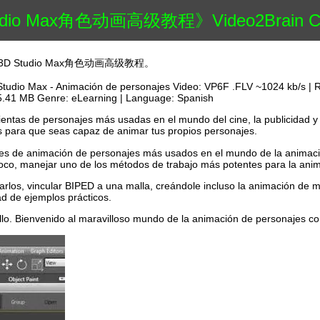
o Max角色动画高级教程》Video2Brain Character Stud
D Studio Max角色动画高级教程。
Studio Max - Animación de personajes Video: VP6F .FLV ~1024 kb/s | 
5.41 MB Genre: eLearning | Language: Spanish
entas de personajes más usadas en el mundo del cine, la publicidad y 
os para que seas capaz de animar tus propios personajes.
res de animación de personajes más usados en el mundo de la animaci
poco, manejar uno de los métodos de trabajo más potentes para la ani
ararlos, vincular BIPED a una malla, creándole incluso la animación de
ad de ejemplos prácticos.
llo. Bienvenido al maravilloso mundo de la animación de personajes co