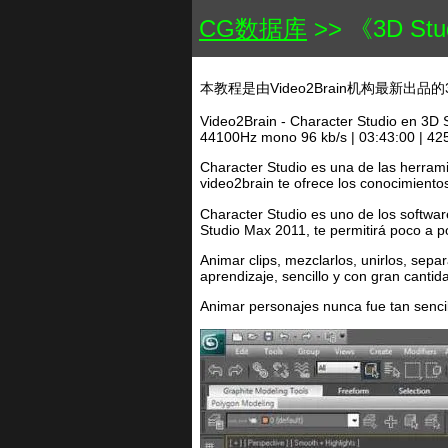
CG数据库
>> 《3D Studi
本教程是由Video2Brain机构最新出品的3
Video2Brain - Character Studio en 3D 
44100Hz mono 96 kb/s | 03:43:00 | 42
Character Studio es una de las herrami
video2brain te ofrece los conocimient
Character Studio es uno de los softwa
Studio Max 2011, te permitirá poco a 
Animar clips, mezclarlos, unirlos, sep
aprendizaje, sencillo y con gran cantid
Animar personajes nunca fue tan senci