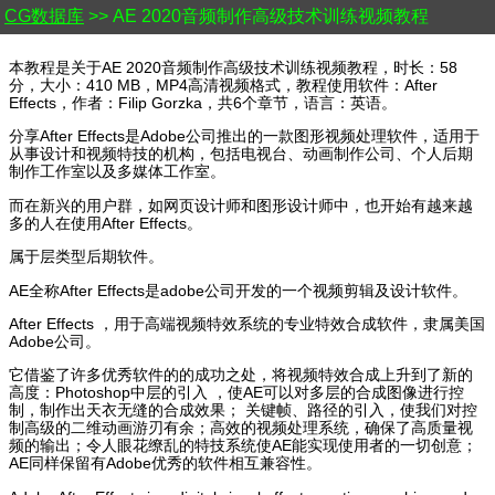
CG数据库
>> AE 2020音频制作高级技术训练视频教程
本教程是关于AE 2020音频制作高级技术训练视频教程，时长：58
分，大小：410 MB，MP4高清视频格式，教程使用软件：After
Effects，作者：Filip Gorzka，共6个章节，语言：英语。
分享After Effects是Adobe公司推出的一款图形视频处理软件，适用于
从事设计和视频特技的机构，包括电视台、动画制作公司、个人后期
制作工作室以及多媒体工作室。
而在新兴的用户群，如网页设计师和图形设计师中，也开始有越来越
多的人在使用After Effects。
属于层类型后期软件。
AE全称After Effects是adobe公司开发的一个视频剪辑及设计软件。
After Effects ，用于高端视频特效系统的专业特效合成软件，隶属美国
Adobe公司。
它借鉴了许多优秀软件的的成功之处，将视频特效合成上升到了新的
高度：Photoshop中层的引入 ，使AE可以对多层的合成图像进行控
制，制作出天衣无缝的合成效果； 关键帧、路径的引入，使我们对控
制高级的二维动画游刃有余；高效的视频处理系统，确保了高质量视
频的输出；令人眼花缭乱的特技系统使AE能实现使用者的一切创意；
AE同样保留有Adobe优秀的软件相互兼容性。