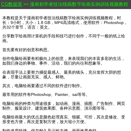
CG数据库
>> 漫画初学者技法线稿数字绘画实例训练视频教程
本教程是关于漫画初学者技法线稿数字绘画实例训练视频教程，时
长：9小时，大小：1.8 GB，MP4高清格式，使用软件：Photoshop，
共32个章节，语言：英文。
分享数字绘画用计算机的手段和技巧进行创作，不同于一般的纸上绘
画。
首先要有好的创意和构思。
创作电脑绘画要有积极向上的创意，来表现我们的丰富多彩的生活，
如我们身边的事物、事件、活动，我们的向往和想象等。
在表现手法上要努力捕捉最感人、最美的镜头，充分发挥大胆的想
象，尽量让画面充实、感人、鲜艳。
其次，电脑绘画要通过不同的软件进行制作。
最常用的软件有Photoshop、Painter、sai等等。
电脑绘画的种类与用途很多，如动画、漫画、插图、广告制作、网页
制作、服装设计、建筑效果图、各种示意图、演示图等等。
电脑绘画最大的优点是颜色处理真实、细腻、可控，其次是修改、变
形变色方便，再次是复制方便，放大缩小方便。
制作速度快捷，保存耐久及运输方便，画面效果奇特。