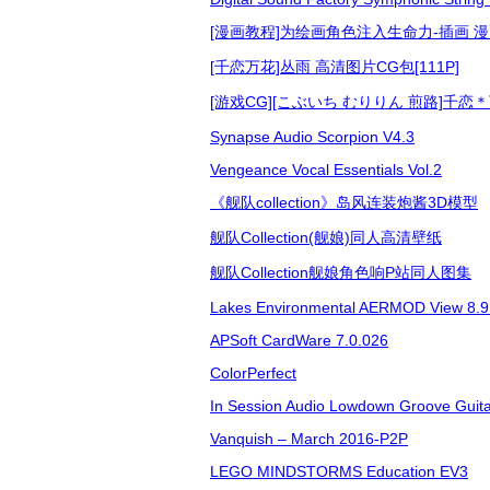
[漫画教程]为绘画角色注入生命力-插画 漫画
[千恋万花]丛雨 高清图片CG包[111P]
[游戏CG][こぶいち むりりん 煎路]千恋＊万
Synapse Audio Scorpion V4.3
Vengeance Vocal Essentials Vol.2
《舰队collection》岛风连装炮酱3D模型
舰队Collection(舰娘)同人高清壁纸
舰队Collection舰娘角色响P站同人图集
Lakes Environmental AERMOD View 8.9
APSoft CardWare 7.0.026
ColorPerfect
In Session Audio Lowdown Groove Guit
Vanquish – March 2016-P2P
LEGO MINDSTORMS Education EV3