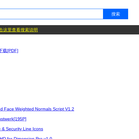
击这里查看搜索说明
载[PDF]
 Weighted Normals Script V1.2
werk[195P]
curity Line Icons
 HD for Dimension Pro v1.0