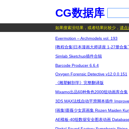
CG数据库
如果搜索没结果，或者结果比较少，
请点
Evermotion – Archmodels vol. 193
[教程合集]日本漫画大师讲座 1-27册合集下
Simlab Sketchup插件合辑
Barcode Producer 6.6.4
Oxygen Forensic Detective v12.0.0.151
《雕塑解剖学》完整翻译版
Mixamo出品60种角色2000组动画库合集
3DS MAX法线自动平滑脚本插件 Improved Face
[画集]蔷薇少女原画集 Rozen Maiden Kunst
AE模板-40组数据安全图表动画 Database & Se
Digital Sound Factory Symphonic String