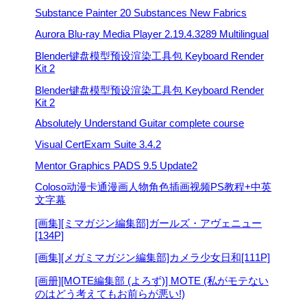
Substance Painter 20 Substances New Fabrics
Aurora Blu-ray Media Player 2.19.4.3289 Multilingual
Blender键盘模型预设渲染工具包 Keyboard Render
Kit 2
Blender键盘模型预设渲染工具包 Keyboard Render
Kit 2
Absolutely Understand Guitar complete course
Visual CertExam Suite 3.4.2
Mentor Graphics PADS 9.5 Update2
Coloso动漫卡通漫画人物角色插画视频PS教程+中英
文字幕
[画集][ミマガジン編集部]ガールズ・アヴェニュー
[134P]
[画集][メガミマガジン編集部]カメラ少女日和[111P]
[画册][MOTE編集部 (よろず)] MOTE (私がモテない
のはどう考えてもお前らが悪い!)