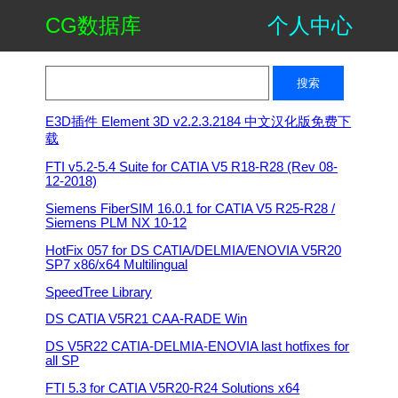
CG数据库
个人中心
E3D插件 Element 3D v2.2.3.2184 中文汉化版免费下
载
FTI v5.2-5.4 Suite for CATIA V5 R18-R28 (Rev 08-
12-2018)
Siemens FiberSIM 16.0.1 for CATIA V5 R25-R28 /
Siemens PLM NX 10-12
HotFix 057 for DS CATIA/DELMIA/ENOVIA V5R20
SP7 x86/x64 Multilingual
SpeedTree Library
DS CATIA V5R21 CAA-RADE Win
DS V5R22 CATIA-DELMIA-ENOVIA last hotfixes for
all SP
FTI 5.3 for CATIA V5R20-R24 Solutions x64