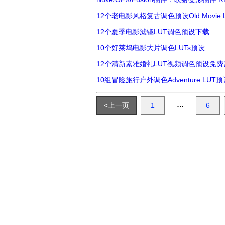
12个老电影风格复古调色预设Old Movie L
12个夏季电影滤镜LUT调色预设下载
10个好莱坞电影大片调色LUTs预设
12个清新素雅婚礼LUT视频调色预设免费
10组冒险旅行户外调色Adventure LU
…
<上一页
1
6