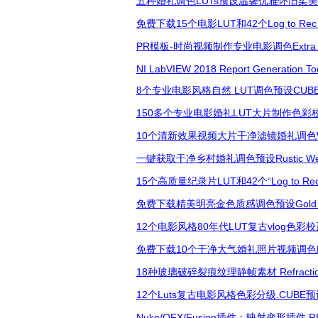
五种婚礼调色LUTs预设温馨优雅怀旧柔
免费下载15个电影LUT和42个Log to Rec
PR模板-时尚视频制作专业电影调色Extra Color L
NI LabVIEW 2018 Report Generation Too
8个专业电影风格自然 LUT调色预设CU
150多个专业电影婚礼LUT大片制作色彩
10个清新效果视频大片干净滤镜婚礼调色Weddi
一键获取干净乡村婚礼调色预设Rustic Weddi
15个高质量纪录片LUT和42个“Log to Rec 
免费下载精美明亮金色质感调色预设Gold Film
12个电影风格80年代LUT复古vlog色彩校
免费下载10个干净大气婚礼照片视频调色
18种玻璃破碎裂痕纹理静帧素材 Refraction
12个Luts复古电影风格色彩分级.CUBE预
Nuke/OFX/Fusion插件：映射变形插件 RE:Vi