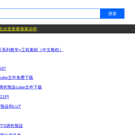
击这里查看搜索说明
全析系列教学+工程素材（中文教程）
597
ube文件免费下载
级调色预设cube文件下载
21P]
om预设和LUT
TS调色预设