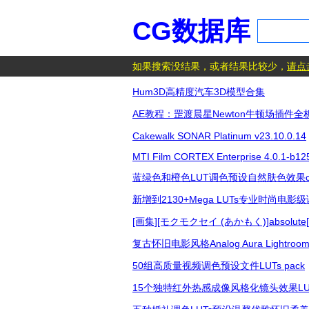
CG数据库
如果搜索没结果，或者结果比较少，
请点
Hum3D高精度汽车3D模型合集
AE教程：罡渡晨星Newton牛顿场插件
Cakewalk SONAR Platinum v23.10.0.14
MTI Film CORTEX Enterprise 4.0.1-b12
蓝绿色和橙色LUT调色预设自然肤色效果c
新增到2130+Mega LUTs专业时尚电影
[画集][モクモクセイ (あかもく)]absolute[
复古怀旧电影风格Analog Aura Lightro
50组高质量视频调色预设文件LUTs pack
15个独特红外热感成像风格化镜头效果LU